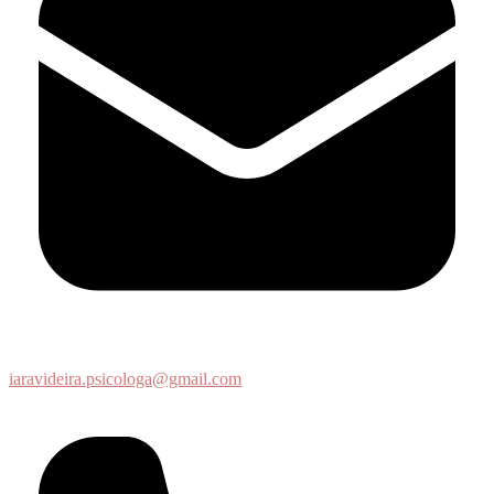
iaravideira.psicologa@gmail.com