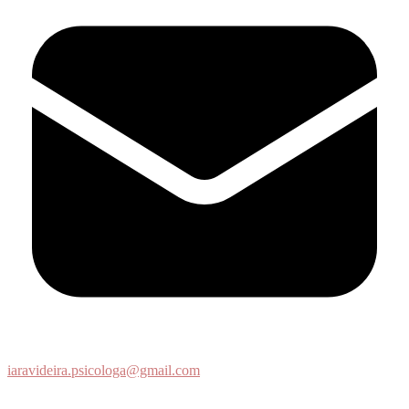
iaravideira.psicologa@gmail.com