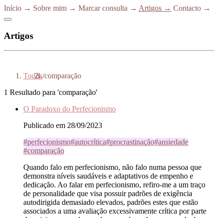
Início
→
Sobre mim
→
Marcar consulta
→
Artigos
→
Contacto
→
Artigos
Todos
/
comparação
1 Resultado para 'comparação'
O Paradoxo do Perfecionismo
Publicado em 28/09/2023
#perfecionismo
#autocrítica
#procrastinação
#ansiedade
#comparação
Quando falo em perfecionismo, não falo numa pessoa que
demonstra níveis saudáveis e adaptativos de empenho e
dedicação. Ao falar em perfecionismo, refiro-me a um traço
de personalidade que visa possuir padrões de exigência
autodirigida demasiado elevados, padrões estes que estão
associados a uma avaliação excessivamente crítica por parte