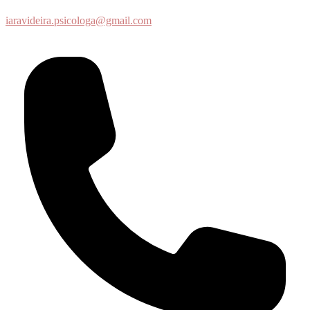
iaravideira.psicologa@gmail.com