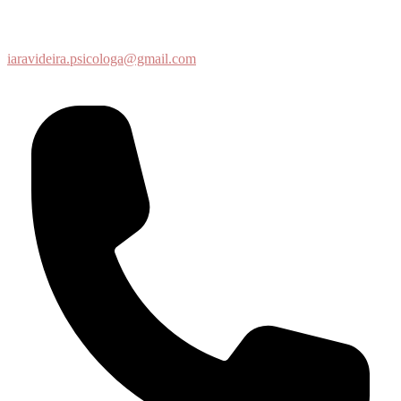
iaravideira.psicologa@gmail.com