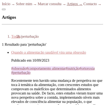
Início
→
Sobre mim
→
Marcar consulta
→
Artigos
→
Contacto
→
Artigos
Todos
/
perturbação
1 Resultado para 'perturbação'
Quando a alimentação saudável vira uma obsessão
Publicado em 10/09/2023
#obsessão
#comportamento alimentar
#nutrição
#ortoroxia
#perturbação
Recentemente tem havido uma mudança de perspetiva no que
toca à temática da alimentação, com crescentes estudos que
comprovam os malefícios que determinados alimentos
provocam na saúde. De facto, estes estudos vieram trazer uma
nova perspetiva sobre a comida, implementando níveis mais
elevados de consciência alimentar na população, o que