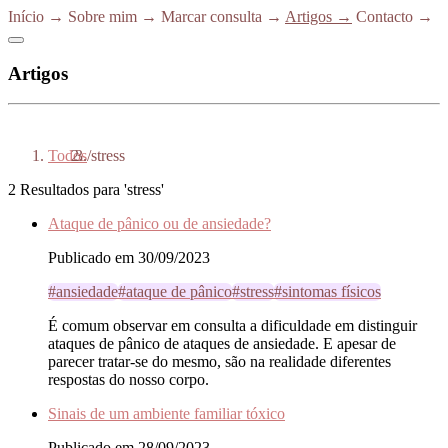
Início
→
Sobre mim
→
Marcar consulta
→
Artigos
→
Contacto
→
Artigos
Todos
/
stress
2 Resultados para 'stress'
Ataque de pânico ou de ansiedade?
Publicado em 30/09/2023
#ansiedade
#ataque de pânico
#stress
#sintomas físicos
É comum observar em consulta a dificuldade em distinguir
ataques de pânico de ataques de ansiedade. E apesar de
parecer tratar-se do mesmo, são na realidade diferentes
respostas do nosso corpo.
Sinais de um ambiente familiar tóxico
Publicado em 28/09/2023