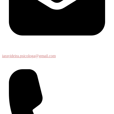
iaravideira.psicologa@gmail.com