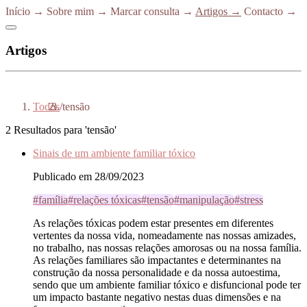
Início
→
Sobre mim
→
Marcar consulta
→
Artigos
→
Contacto
→
Artigos
Todos
/
tensão
2 Resultados para 'tensão'
Sinais de um ambiente familiar tóxico
Publicado em 28/09/2023
#família
#relações tóxicas
#tensão
#manipulação
#stress
As relações tóxicas podem estar presentes em diferentes
vertentes da nossa vida, nomeadamente nas nossas amizades,
no trabalho, nas nossas relações amorosas ou na nossa família.
As relações familiares são impactantes e determinantes na
construção da nossa personalidade e da nossa autoestima,
sendo que um ambiente familiar tóxico e disfuncional pode ter
um impacto bastante negativo nestas duas dimensões e na