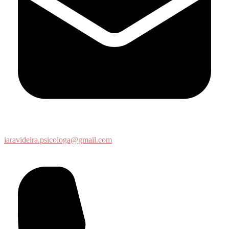
iaravideira.psicologa@gmail.com